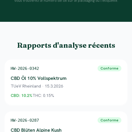
Vous trouverez le numéro de lot sur le packaging ou l'étiquette.
Rapports d'analyse récents
HW-2026-0342
Conforme
CBD Öl 10% Vollspektrum
TUeV Rheinland
·
15.3.2026
CBD:
10.2
%
THC:
0.15
%
HW-2026-0287
Conforme
CBD Blüten Alpine Kush