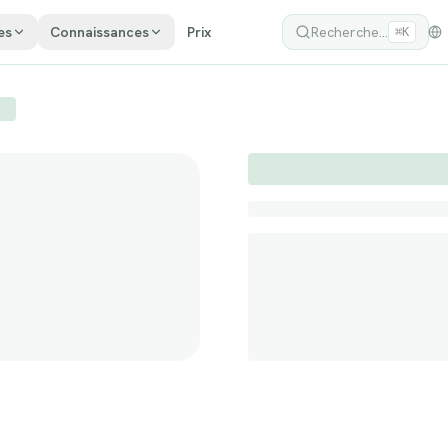
es
Connaissances
Prix
Recherche...
⌘K