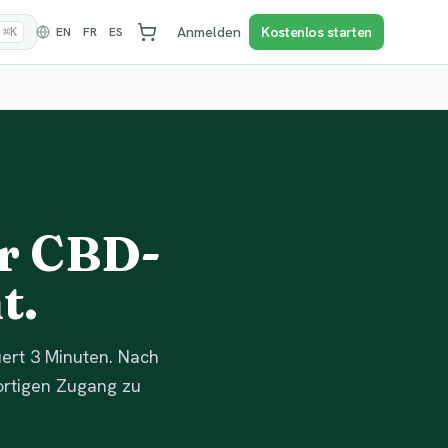
Anmelden
Kostenlos starten
EN
FR
ES
⌘K
er CBD-
t.
uert 3 Minuten. Nach
fortigen Zugang zu