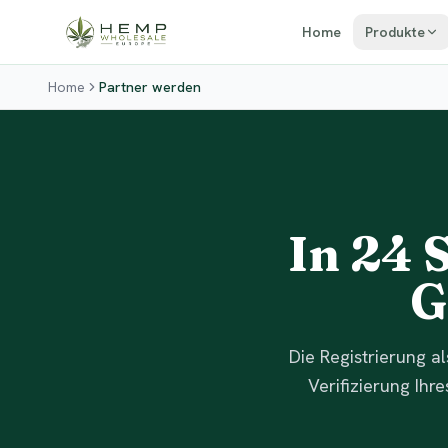
Zum Inhalt springen
Home
Produkte
Home
Partner werden
In 24 
G
Die Registrierung a
Verifizierung Ihr