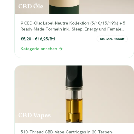
CBD Öle
9 CBD-Öle: Label-Neutre Kollektion (5/10/15/19%) + 5
Ready-Made-Formeln inkl. Sleep, Energy und Female
Balance. White-Label-ready, EU-konform.
€5,20 - €16,25/Btl
bis 35% Rabatt
Kategorie ansehen
CBD Vapes
510-Thread CBD-Vape-Cartridges in 20 Terpen-