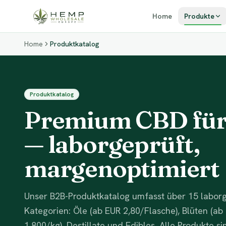
Zum Inhalt springen
Home
Produkte
Home
Produktkatalog
Produktkatalog
Premium CBD für
— laborgeprüft,
margenoptimiert
Unser B2B-Produktkatalog umfasst über 15 labor
Kategorien: Öle (ab EUR 2,80/Flasche), Blüten (ab 
1.800/kg), Destillate und Edibles. Alle Produkte si