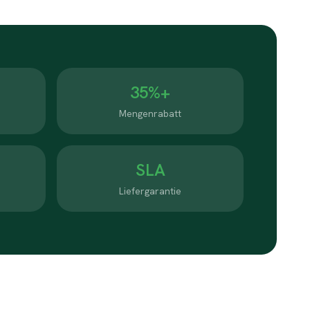
35%+
Mengenrabatt
SLA
Liefergarantie