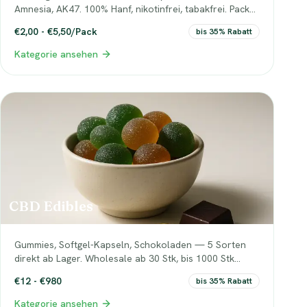
Amnesia, AK47. 100% Hanf, nikotinfrei, tabakfrei. Packs
à 20 Stück, Staffel 50 – 50.000 Packs.
€2,00 - €5,50/Pack
bis 35% Rabatt
Kategorie ansehen
CBD Edibles
Gummies, Softgel-Kapseln, Schokoladen — 5 Sorten
direkt ab Lager. Wholesale ab 30 Stk, bis 1000 Stk
Großgebinde für maximale Marge.
€12 - €980
bis 35% Rabatt
Kategorie ansehen