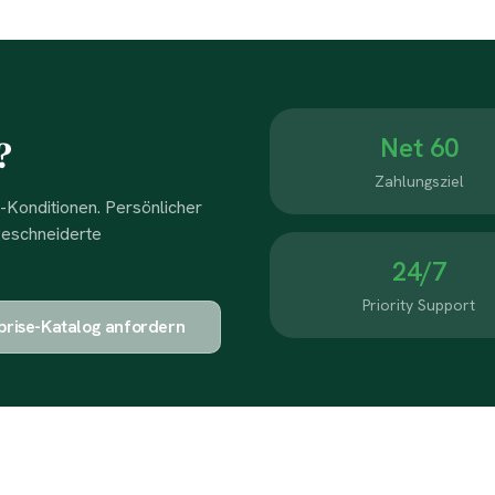
Net 60
?
Zahlungsziel
-Konditionen. Persönlicher
geschneiderte
24/7
Priority Support
prise-Katalog anfordern