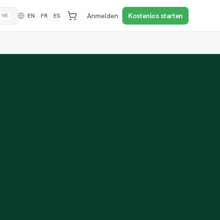
Anmelden
Kostenlos starten
EN
FR
ES
⌘K