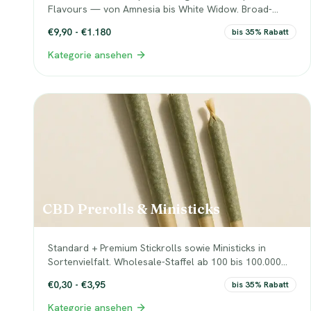
Flavours — von Amnesia bis White Widow. Broad-
Spectrum, 500mg CBD pro 1ml-Cartridge, EU-konform.
€9,90 - €1.180
bis 35% Rabatt
Kategorie ansehen
CBD Prerolls & Ministicks
Standard + Premium Stickrolls sowie Ministicks in
Sortenvielfalt. Wholesale-Staffel ab 100 bis 100.000
Stück. Wiederverkaufsfertig oder White-Label.
€0,30 - €3,95
bis 35% Rabatt
Kategorie ansehen