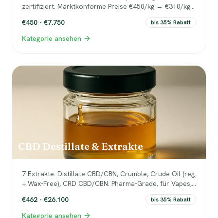
zertifiziert. Marktkonforme Preise €450/kg → €310/kg
bei 25kg — direkt aus EU-Produktion.
€450 - €7.750
bis 35% Rabatt
Kategorie ansehen
CBD Destillate & Extrakte
7 Extrakte: Distillate CBD/CBN, Crumble, Crude Oil (reg.
+ Wax-Free), CRD CBD/CBN. Pharma-Grade, für Vapes,
Edibles und Topicals.
€462 - €26.100
bis 35% Rabatt
Kategorie ansehen