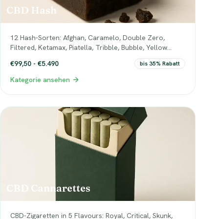
CBD Hash
12 Hash-Sorten: Afghan, Caramelo, Double Zero,
Filtered, Ketamax, Piatella, Tribble, Bubble, Yellow
Pollen, Dry Shift plus Moonrocks und Colorrocks. Lab-
€99,50 - €5.490
bis 35% Rabatt
getestet, EU-konform.
Kategorie ansehen
CBD Cannarettes
CBD-Zigaretten in 5 Flavours: Royal, Critical, Skunk,