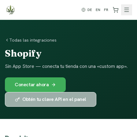
Zum Inhalt springen
DE
EN
FR
Todas las integraciones
Shopify
Sin App Store — conecta tu tienda con una «custom app».
Conectar ahora
Obtén tu clave API en el panel