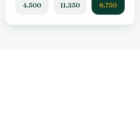
4.500
11.250
6.750
Aus zertifizierten Quellen
Bezug ausschließlich von Lieferanten mit GMP- oder
gleichwertigen Qualitätsstandards.