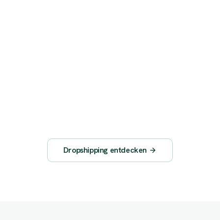
Fullfilment inklusive
Lagerung, Verpackung, Versand — Sie verkaufen,
wir erledigen den Rest.
Dropshipping entdecken