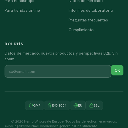
Para headshops
Datos de mercado
Para tiendas online
Informes de laboratorio
Preguntas frecuentes
Cumplimiento
BOLETÍN
Datos de mercado, nuevos productos y perspectivas B2B. Sin
spam.
OK
GMP
ISO 9001
EU
SSL
©
2026
Hemp Wholesale Europe.
Todos los derechos reservados.
Aviso legal
Privacidad
Condiciones generales
Desistimiento