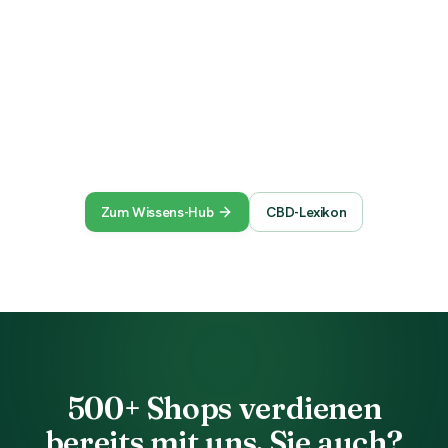
Cannabinoid-Ratgeber
Der komplette Überblick: CBG, CBN, Spektren, CoA &
GMP.
Lesen
Zum Wissens-Hub
CBD-Lexikon
500+ Shops verdienen
bereits mit uns. Sie auch?