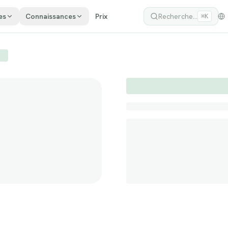
es
Connaissances
Prix
Recherche...
⌘K