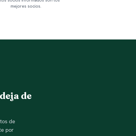
 los socios informados son los
mejores socios.
deja de
atos de
te por