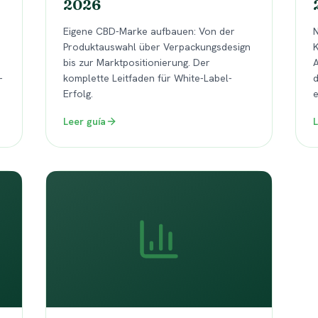
2026
Eigene CBD-Marke aufbauen: Von der
Produktauswahl über Verpackungsdesign
K
bis zur Marktpositionierung. Der
A
-
komplette Leitfaden für White-Label-
d
Erfolg.
e
Leer guía
L