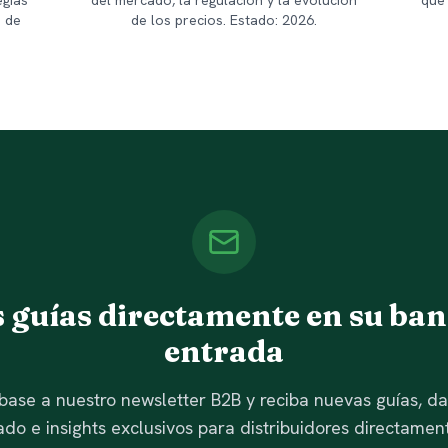
egias
del mercado, la regulación y la evolución
que
 de
de los precios. Estado: 2026.
 guías directamente en su ban
entrada
base a nuestro newsletter B2B y reciba nuevas guías, d
do e insights exclusivos para distribuidores directamen