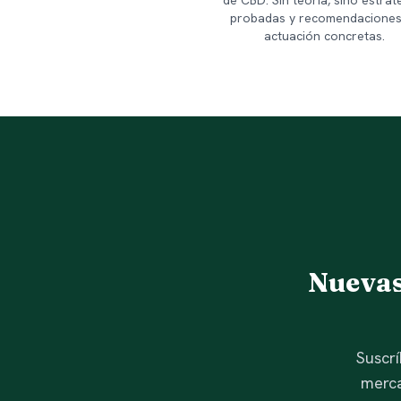
de CBD. Sin teoría, sino estrat
probadas y recomendaciones
actuación concretas.
Nuevas
Suscrí
merca