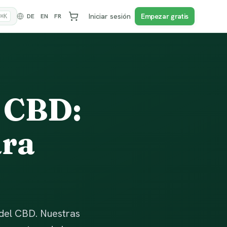
Iniciar sesión
Empezar gratis
DE
EN
FR
⌘K
 CBD:
ara
 del CBD. Nuestras