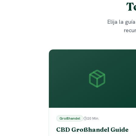
T
Elija la gu
recu
Großhandel
20 Min.
CBD Großhandel Guide