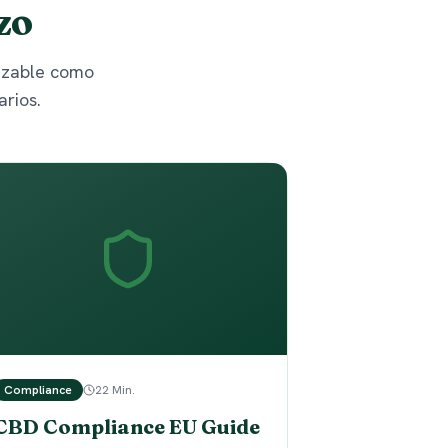
zo
lizable como
rios.
Compliance
22 Min.
CBD Compliance EU Guide