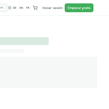
Iniciar sesión
Empezar gratis
DE
EN
FR
⌘K